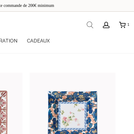
de
toute commande de 200€ minimum
re
Rechercher
1
RATION
CADEAUX