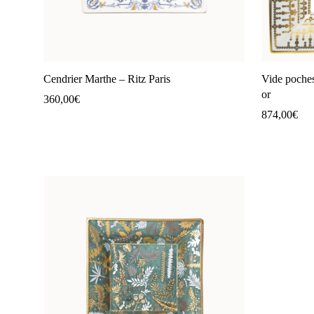
Cendrier Marthe – Ritz Paris
Vide poches
or
360,00
€
874,00
€