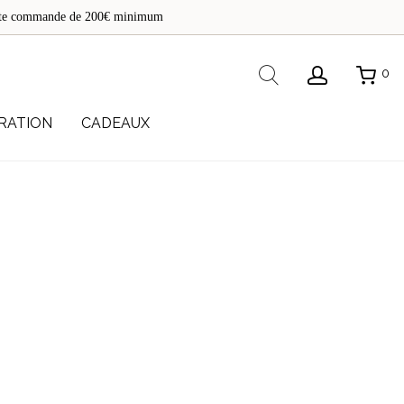
de
toute commande de 200€ minimum
re
Rechercher
0
RATION
CADEAUX