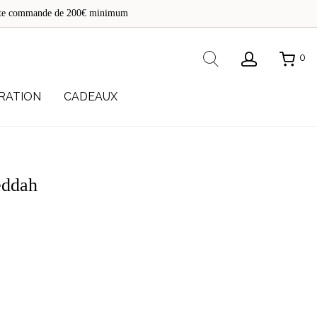
de
toute commande de 200€ minimum
re
Rechercher
0
RATION
CADEAUX
eddah