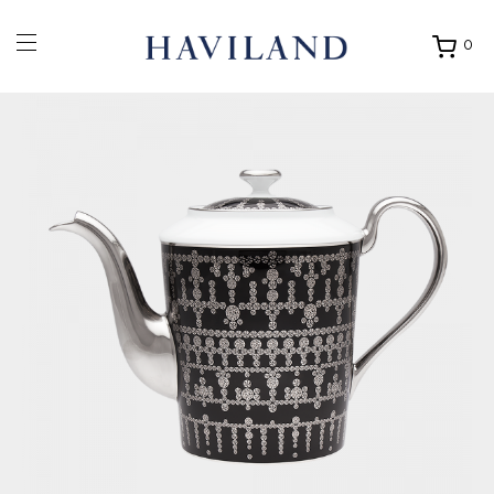
0
Ouvrir
mon
panier