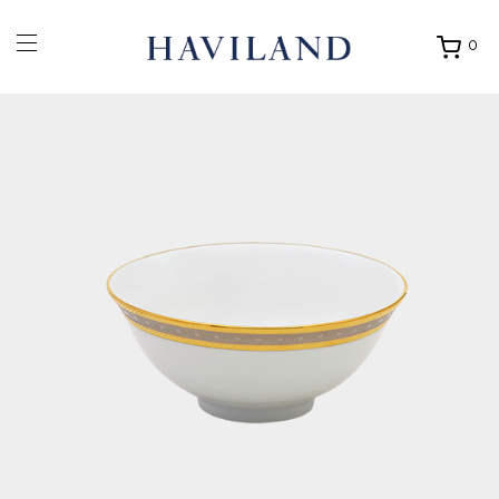
0
Ouvrir
mon
panier