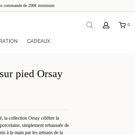
de
toute commande de 200€ minimum
re
Rechercher
0
RATION
CADEAUX
e sur pied Orsay
é, la collection Orsay célèbre la
a porcelaine, simplement rehaussée de
ints à la main par les artisans de la