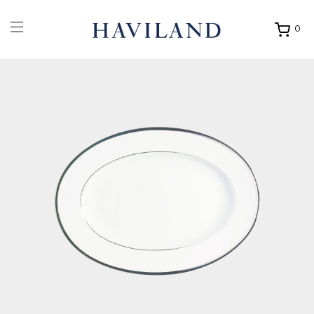
0
Ouvrir
mon
panier