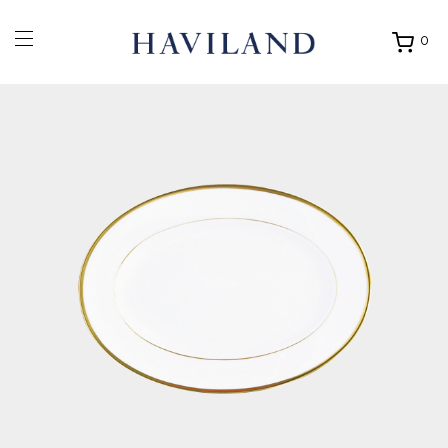
0
Ouvrir
mon
panier