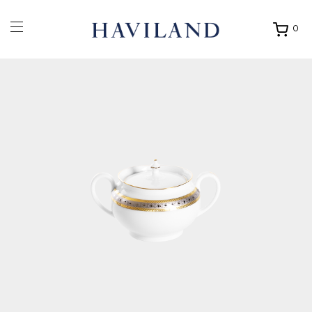
0
Ouvrir
mon
panier