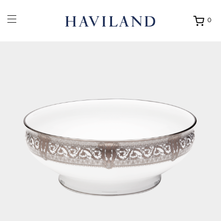
0
Ouvrir
mon
panier