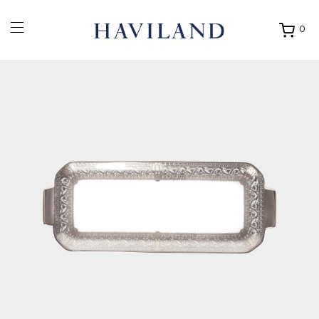
0
Ouvrir
mon
panier