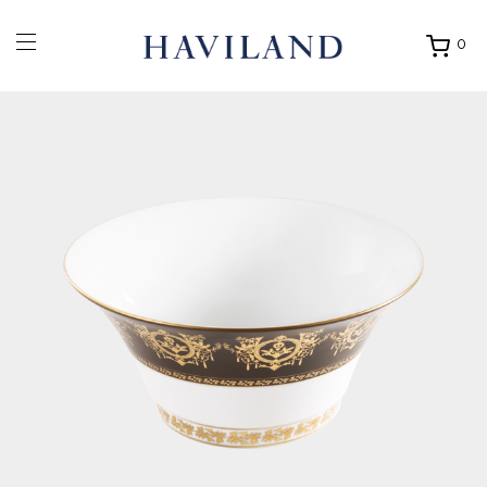
0
Ouvrir
mon
panier