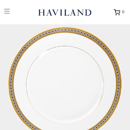
0
Ouvrir
mon
panier