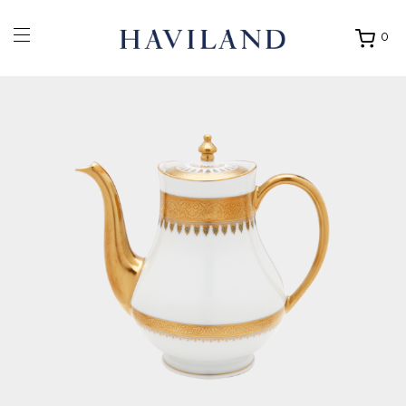
0
Ouvrir
mon
panier