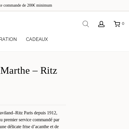
de
toute commande de 200€ minimum
re
Rechercher
0
RATION
CADEAUX
 Marthe – Ritz
aviland–Ritz Paris depuis 1912,
 du premier service commandé par
ne délicate frise d’acanthe et de