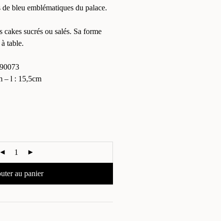
s de bleu emblématiques du palace.
es cakes sucrés ou salés. Sa forme
 à table.
90073
– l : 15,5cm
uter au panier