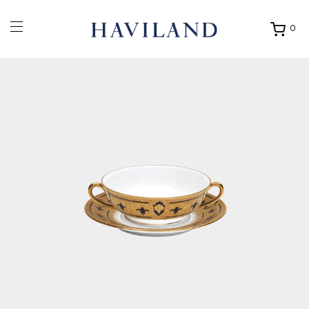
0
Ouvrir
mon
panier