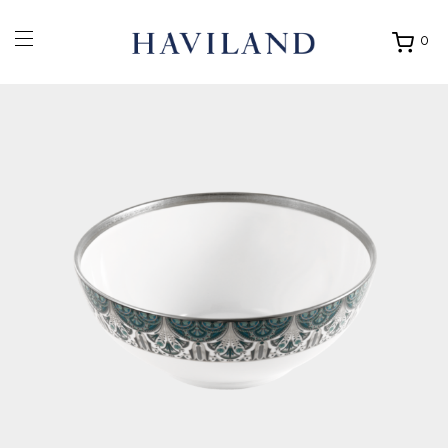
0
Ouvrir
mon
panier