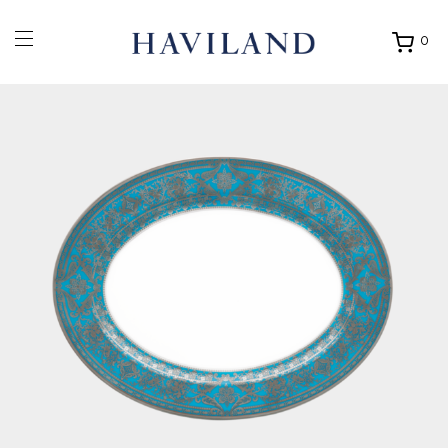
0
Ouvrir
mon
panier