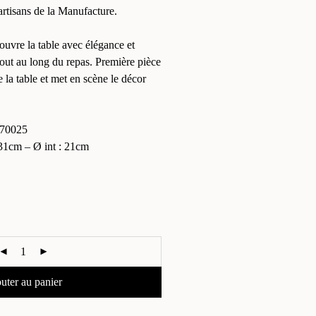
artisans de la Manufacture.
 ouvre la table avec élégance et
 tout au long du repas. Première pièce
e la table et met en scène le décor
70025
1cm – Ø int : 21cm
uter au panier