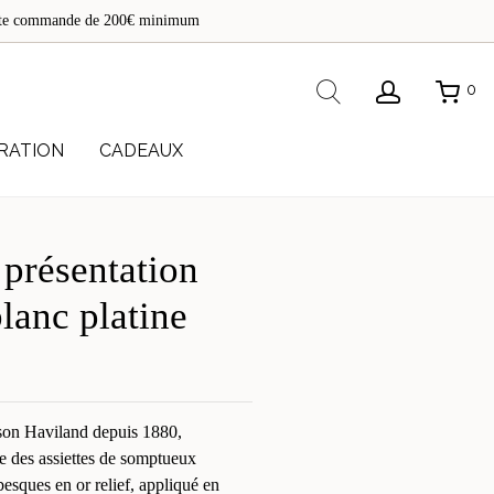
de
toute commande de 200€ minimum
re
Rechercher
0
RATION
CADEAUX
 présentation
lanc platine
ison Haviland depuis 1880,
le des assiettes de somptueux
besques en or relief, appliqué en