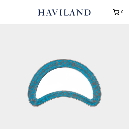
0
Ouvrir
mon
panier