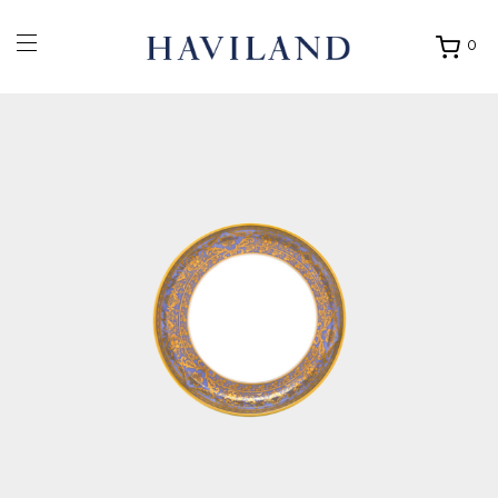
0
Ouvrir
mon
panier