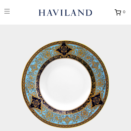
0
Ouvrir
mon
panier