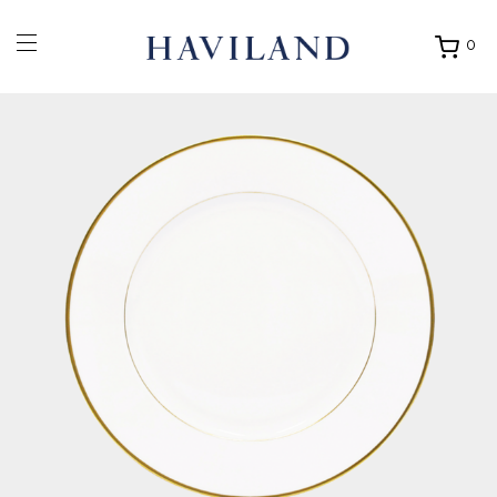
0
Ouvrir
mon
panier