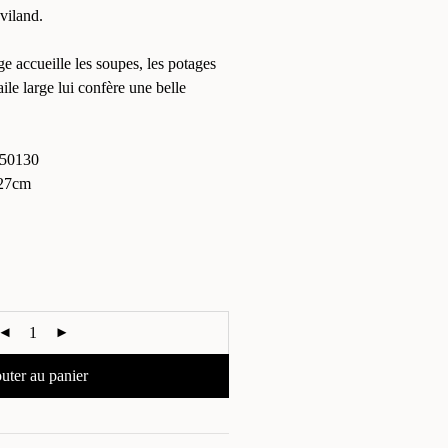
viland.
rge accueille les soupes, les potages
aile large lui confère une belle
50130
27cm
uter au panier