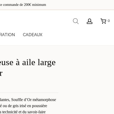
de
toute commande de 200€ minimum
re
Rechercher
0
RATION
CADEAUX
euse à aile large
r
 filantes, Souffle d’Or métamorphose
é ou de gris irisé en poussière
 technicité et du savoir-faire