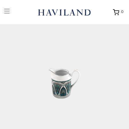
0
Ouvrir
mon
panier