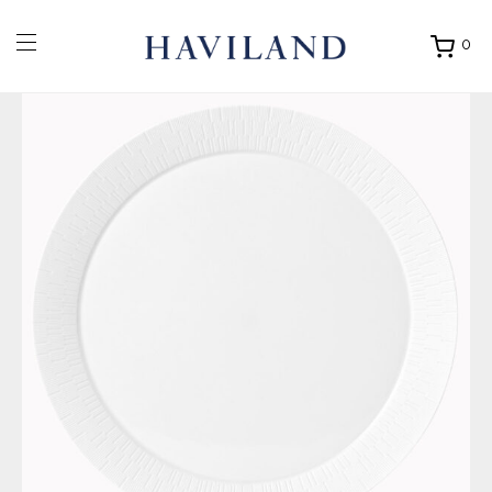
0
Ouvrir
mon
panier