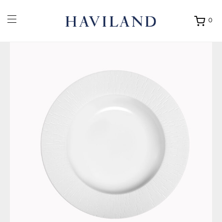
0
Ouvrir
mon
panier