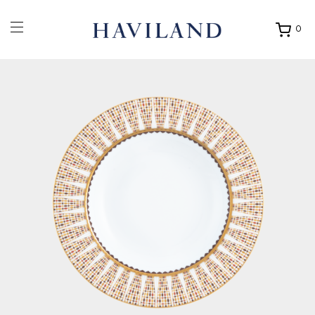
0
Ouvrir
mon
panier