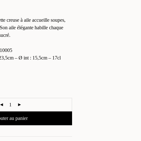
tte creuse à aile accueille soupes,
 Son aile élégante habille chaque
sucré.
10005
,5cm – Ø int : 15,5cm – 17cl
uter au panier