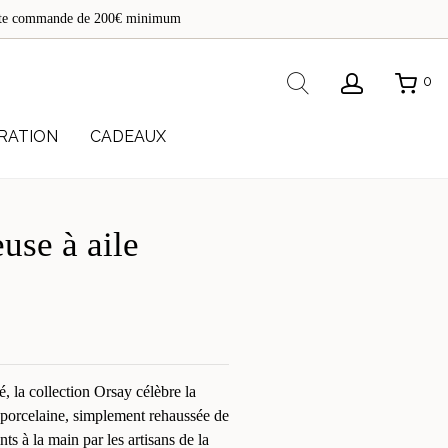
de
toute commande de 200€ minimum
re
Rechercher
0
RATION
CADEAUX
euse à aile
é, la collection Orsay célèbre la
a porcelaine, simplement rehaussée de
ints à la main par les artisans de la