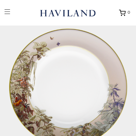
0
Ouvrir
mon
panier