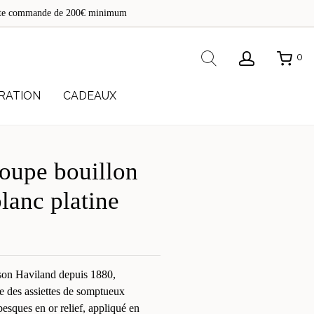
de
toute commande de 200€ minimum
re
Rechercher
0
RATION
CADEAUX
coupe bouillon
lanc platine
ison Haviland depuis 1880,
le des assiettes de somptueux
besques en or relief, appliqué en