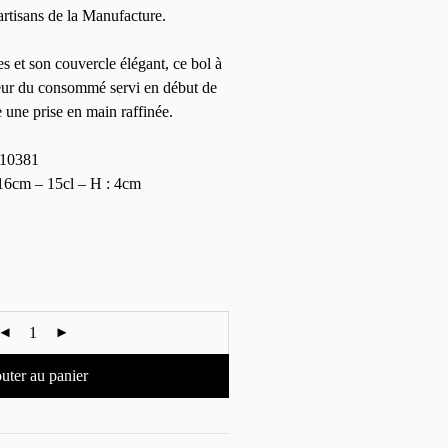
artisans de la Manufacture.
s et son couvercle élégant, ce bol à
leur du consommé servi en début de
 une prise en main raffinée.
10381
6cm – 15cl – H : 4cm
uter au panier