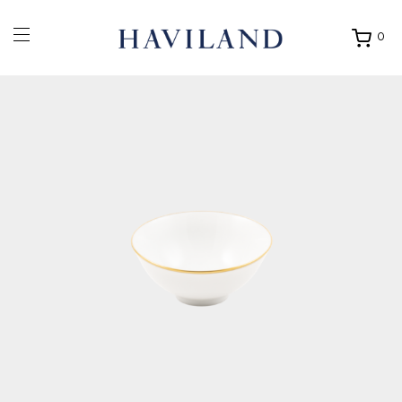
0
Ouvrir
mon
panier