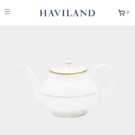
0
Ouvrir
mon
panier