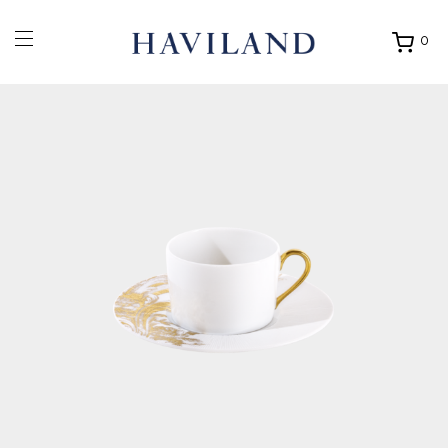
0
Ouvrir
mon
panier