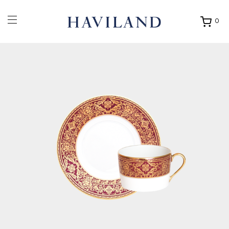
0
Ouvrir
mon
panier