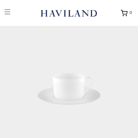
0
Ouvrir
mon
panier