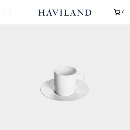
0
Ouvrir
mon
panier