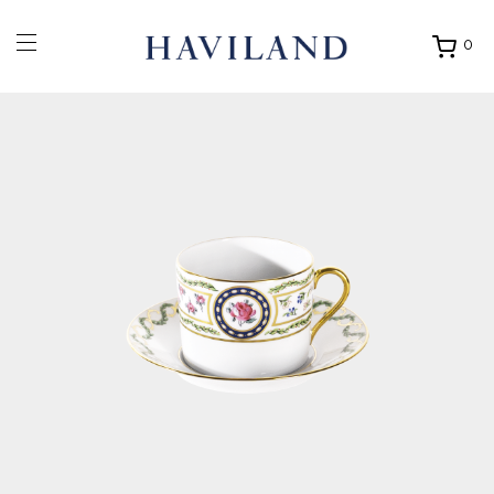
0
Ouvrir
mon
panier