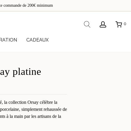
de
toute commande de 200€ minimum
re
Rechercher
0
RATION
CADEAUX
ay platine
é, la collection Orsay célèbre la
a porcelaine, simplement rehaussée de
ints à la main par les artisans de la