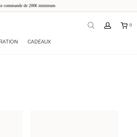
de
toute commande de 200€ minimum
re
Rechercher
0
RATION
CADEAUX