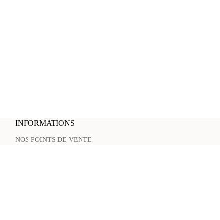
INFORMATIONS
NOS POINTS DE VENTE
MENTIONS LÉGALES
CONDITION GÉNÉRALES DE VENTE
POLITIQUE DE CONFIDENTIALITÉ