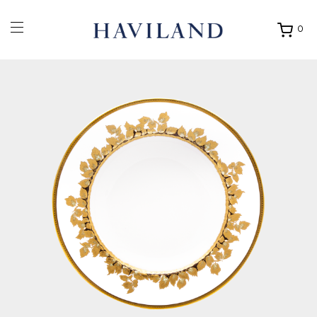
0
Ouvrir
mon
panier