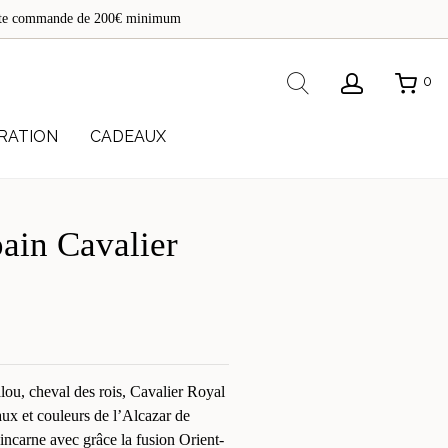
de
toute commande de 200€ minimum
re
Rechercher
0
RATION
CADEAUX
pain Cavalier
u, cheval des rois, Cavalier Royal
aux et couleurs de l’Alcazar de
incarne avec grâce la fusion Orient-