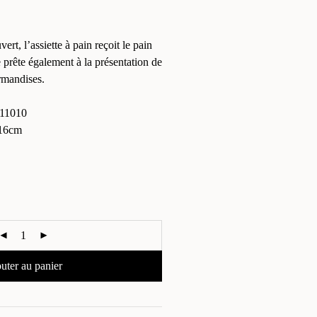
rt, l’assiette à pain reçoit le pain
e prête également à la présentation de
rmandises.
11010
16cm
uter au panier