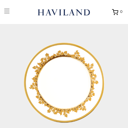
0
Ouvrir
mon
panier