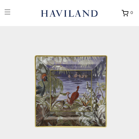
0
Ouvrir
mon
panier