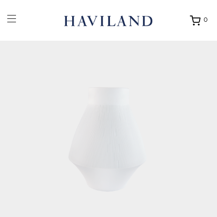
0
Ouvrir
mon
panier