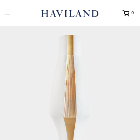
0
Ouvrir
mon
panier