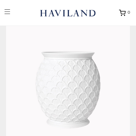
0
Ouvrir
mon
panier