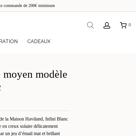
de
toute commande de 200€ minimum
re
Rechercher
0
RATION
CADEAUX
e moyen modèle
c
de la Maison Haviland, Infini Blanc
e en creux solaire délicatement
ar un jeu d’émail mat et brillant