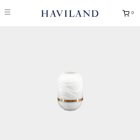
0
Ouvrir
mon
panier