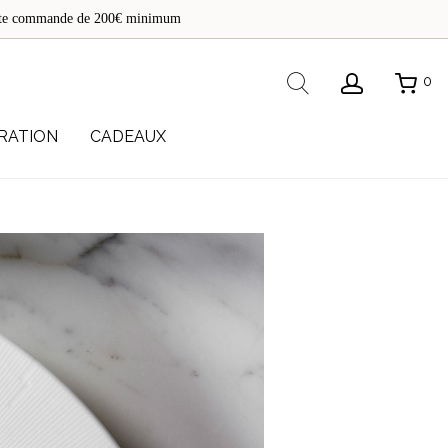
de
toute commande de 200€ minimum
re
Rechercher
0
RATION
CADEAUX